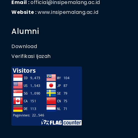
Email :
official@insipemalang.ac.id
Website :
www.insipemalang.ac.id
Alumni
Download
Verifikasi Ijazah