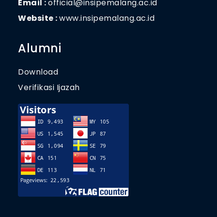
Email :
official@insipemalang.ac.id
Website :
www.insipemalang.ac.id
Alumni
Download
Verifikasi Ijazah