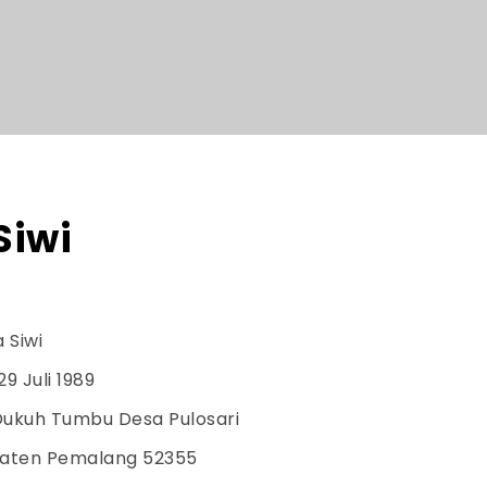
Siwi
Siwi
uli 1989
uh Tumbu Desa Pulosari
paten Pemalang 52355