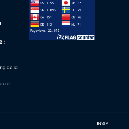
 :
 :
ng.ac.id
c.id
INSIP