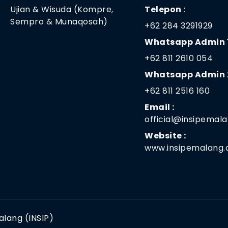
Ujian & Wisuda (Kompre,
Telepon
:
Sempro & Munaqosah)
+62 284 3291929
Whatsapp Admin 1
+62 811 2610 054
Whatsapp Admin 2
+62 811 2516 160
Email :
official@insipemala
Website :
www.insipemalang.a
alang (INSIP)