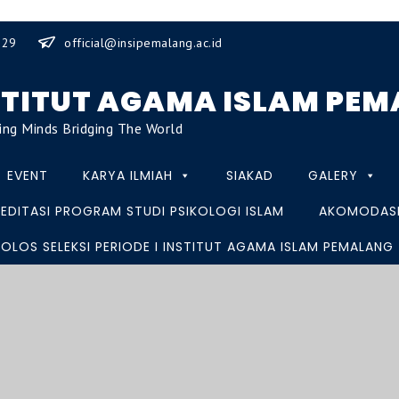
929
official@insipemalang.ac.id
STITUT AGAMA ISLAM PE
ing Minds Bridging The World
EVENT
KARYA ILMIAH
SIAKAD
GALERY
EDITASI PROGRAM STUDI PSIKOLOGI ISLAM
AKOMODASI
LOS SELEKSI PERIODE I INSTITUT AGAMA ISLAM PEMALANG